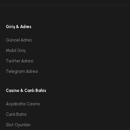
Giriş & Adres
Güncel Adres
Mobil Giriş
Twitter Adresi
Telegram Adresi
Casino & Canlı Bahis
Asyabahis Casino
Canlı Bahis
Slot Oyunları