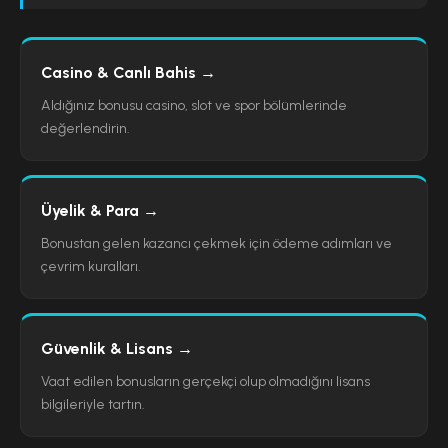
Casino & Canlı Bahis →
Aldığınız bonusu casino, slot ve spor bölümlerinde
değerlendirin.
Üyelik & Para →
Bonustan gelen kazancı çekmek için ödeme adımları ve
çevrim kuralları.
Güvenlik & Lisans →
Vaat edilen bonusların gerçekçi olup olmadığını lisans
bilgileriyle tartın.