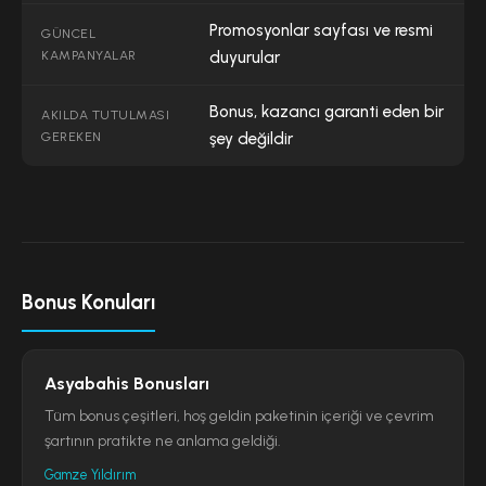
Promosyonlar sayfası ve resmi
GÜNCEL
KAMPANYALAR
duyurular
Bonus, kazancı garanti eden bir
AKILDA TUTULMASI
GEREKEN
şey değildir
Bonus Konuları
Asyabahis Bonusları
Tüm bonus çeşitleri, hoş geldin paketinin içeriği ve çevrim
şartının pratikte ne anlama geldiği.
Gamze Yıldırım