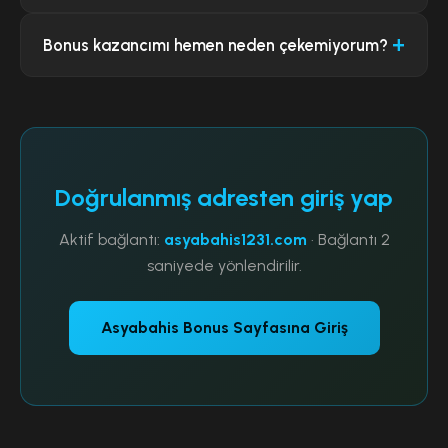
+
Bonus kazancımı hemen neden çekemiyorum?
Doğrulanmış adresten giriş yap
Aktif bağlantı:
asyabahis1231.com
· Bağlantı 2
saniyede yönlendirilir.
Asyabahis Bonus Sayfasına Giriş