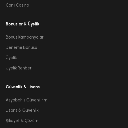
Canlı Casino
Bonuslar & Üyelik
Bonus Kampanyaları
Deneme Bonusu
Üyelik
Üyelik Rehberi
Güvenlik & Lisans
Asyabahis Güvenilir mi
Lisans & Güvenlik
Şikayet & Çözüm